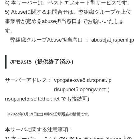
4) 本サーバーは、ベストエフォート型サービスです。
5) Abuseに関するお問合せは、弊組織グループか上位
事業者が定めるabuse担当窓口までお願いいたしま
す。
弊組織グループAbuse担当窓口 ： abuse[at]rspeml.jp
JPEast5（提供終了済み）
サーバーアドレス： vpngate-sve5.d.rspnet.jp
risupunet5.opengw.net (
risupunet5.softether.net でも接続可)
※2022年3月19日(土) 0時52分頃現在の情報です。
本サーバに関する注意事項：
1) 本サーバは、さくらのVPS for Windows Server上の