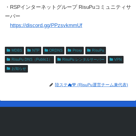
・RSPインターネットグループ RisuPuコミュニティサ
ーバー
https://discord.gg/PPzsvkmmUf
MDBS
NTP
ORDNS
Proxy
RisuPu
RisuPu DNS（Public1）
RisuPu レンタルサーバー
VPN
お知らせ
陸ステ☁💙 (RisuPu運営チーム兼代表)