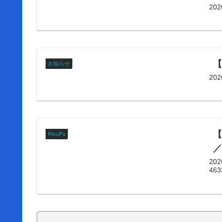
20
【
お知らせ
20
【
RisuPu
／
20
46