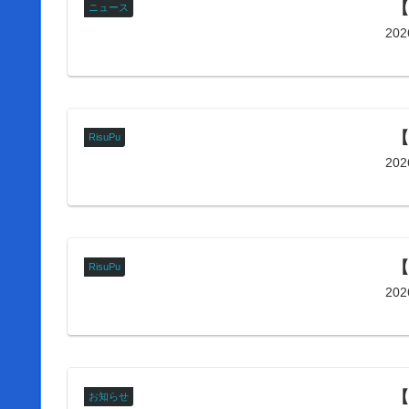
【
ニュース
20
【
RisuPu
20
【
RisuPu
20
【
お知らせ