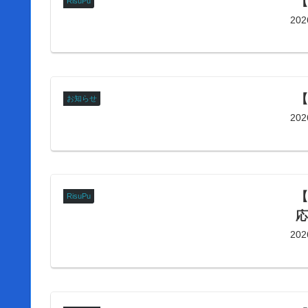
RisuPu
20
【
お知らせ
20
【
RisuPu
20