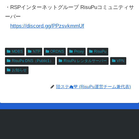
・RSPインターネットグループ RisuPuコミュニティサ
ーバー
https://discord.gg/PPzsvkmmUf
MDBS
NTP
ORDNS
Proxy
RisuPu
RisuPu DNS（Public1）
RisuPu レンタルサーバー
VPN
お知らせ
陸ステ☁💙 (RisuPu運営チーム兼代表)