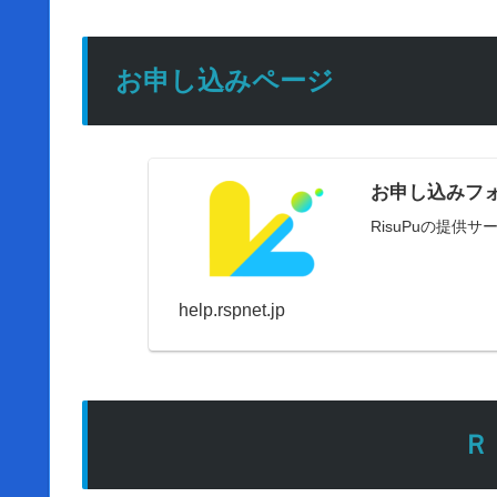
お申し込みページ
お申し込みフ
RisuPuの提供
help.rspnet.jp
Ｒ