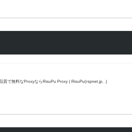
高品質で無料なProxyならRisuPu Proxy | RisuPu(rspnet.jp, .)