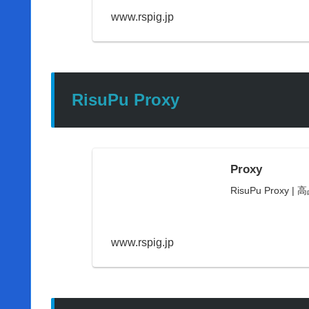
www.rspig.jp
RisuPu Proxy
Proxy
RisuPu Proxy | 
www.rspig.jp