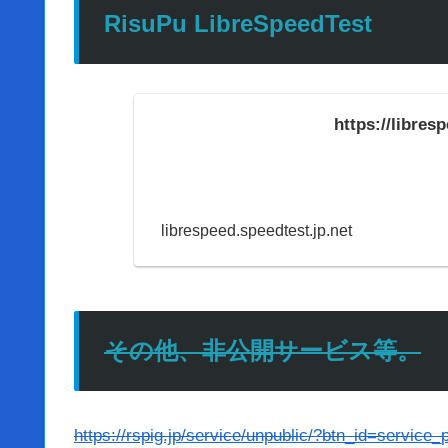
RisuPu LibreSpeedTest
https://libre
librespeed.speedtest.jp.net
その他、非公開サービス等。
https://rspig.jp/service/unpublic/?btn_id=service_