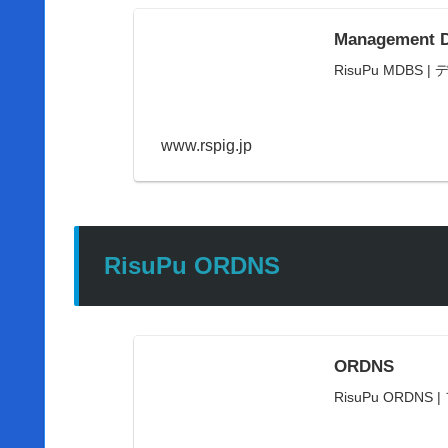
Management D
RisuPu MDBS |
www.rspig.jp
RisuPu ORDNS
ORDNS