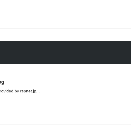
og
ovided by rspnet.jp, .