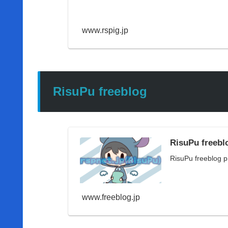
www.rspig.jp
RisuPu freeblog
RisuPu freebl
RisuPu freeblog pr
www.freeblog.jp