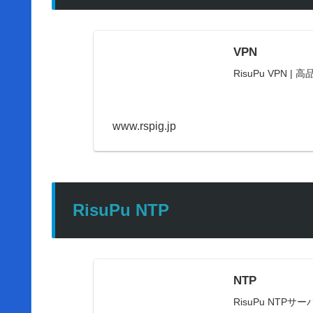
VPN
RisuPu VPN | 高
www.rspig.jp
RisuPu NTP
NTP
RisuPu NTPサーバー