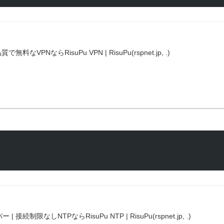
品質で無料なVPNならRisuPu VPN | RisuPu(rspnet.jp, .)
 | 接続制限なしNTPならRisuPu NTP | RisuPu(rspnet.jp, .)